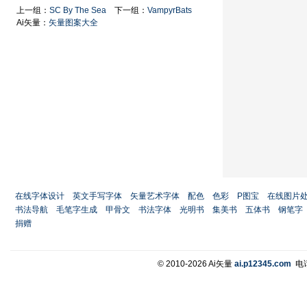
上一组：
SC By The Sea
下一组：
VampyrBats
Ai矢量：
矢量图案大全
在线字体设计
英文手写字体
矢量艺术字体
配色
色彩
P图宝
在线图片
书法导航
毛笔字生成
甲骨文
书法字体
光明书
集美书
五体书
钢笔字
捐赠
© 2010-2026 Ai矢量
ai.p12345.com
电话