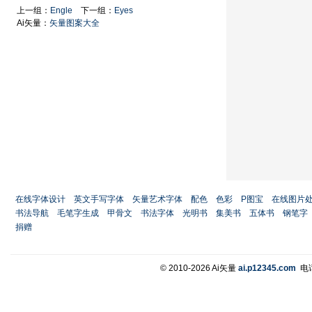
上一组：
Engle
下一组：
Eyes
Ai矢量：
矢量图案大全
在线字体设计
英文手写字体
矢量艺术字体
配色
色彩
P图宝
在线图片
书法导航
毛笔字生成
甲骨文
书法字体
光明书
集美书
五体书
钢笔字
捐赠
© 2010-2026 Ai矢量
ai.p12345.com
电话