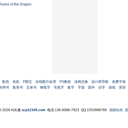
Runes of the Dragon
配色
色彩
P图宝
在线图片处理
PS教程
涂鸦交换
设计师导航
免费字体
光明书
集美书
五体书
钢笔字
毛笔字
集字
字源
国学
识字
游戏
英语
0-2026 Ai矢量
ai.p12345.com
电话:136-6086-7923
QQ:1553998766
捐助站长