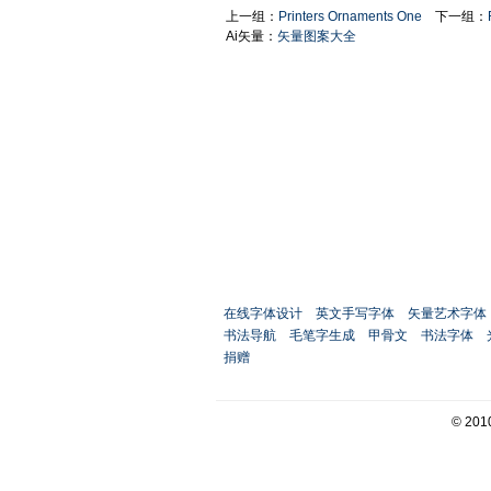
上一组：
Printers Ornaments One
下一组：
Ai矢量：
矢量图案大全
在线字体设计
英文手写字体
矢量艺术字体
书法导航
毛笔字生成
甲骨文
书法字体
捐赠
© 201