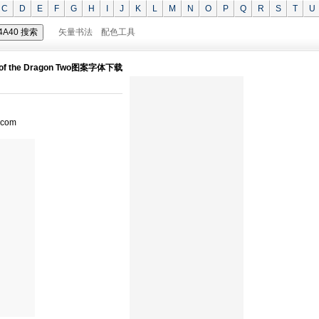
C
D
E
F
G
H
I
J
K
L
M
N
O
P
Q
R
S
T
U
矢量书法
配色工具
 of the Dragon Two图案字体下载
com