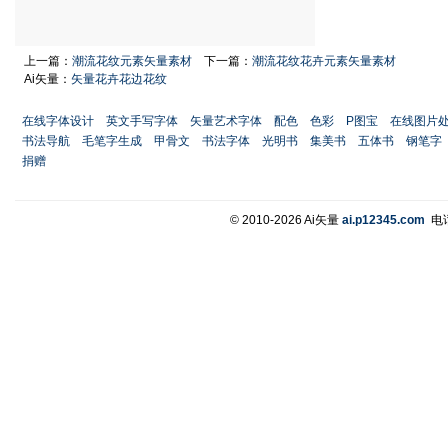
上一篇：
潮流花纹元素矢量素材
下一篇：
潮流花纹花卉元素矢量素材
Ai矢量：
矢量花卉花边花纹
在线字体设计
英文手写字体
矢量艺术字体
配色
色彩
P图宝
在线图片
书法导航
毛笔字生成
甲骨文
书法字体
光明书
集美书
五体书
钢笔字
捐赠
© 2010-2026 Ai矢量
ai.p12345.com
电话