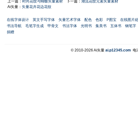
上一篇：
时尚花纹与蝴蝶矢量素材
下一篇：
潮流花纹元素矢量素材
Ai矢量：
矢量花卉花边花纹
在线字体设计
英文手写字体
矢量艺术字体
配色
色彩
P图宝
在线图片
书法导航
毛笔字生成
甲骨文
书法字体
光明书
集美书
五体书
钢笔字
捐赠
© 2010-2026 Ai矢量
ai.p12345.com
电话